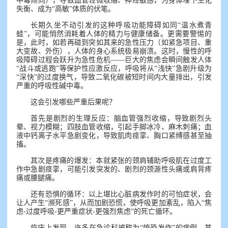
中毒倾向），导致血管轻微收缩、神经敏感，为身体埋下生化
失衡、成为“高敏”体质的伏笔。
长期久坐不动引发的这种呼吸功能障碍如同“温水煮青
蛙”，可能悄然消耗着人体的精力与健康储备。更需要警惕的
是，此时，如若再碰到突如其来的急性压力（如紧急项目、重
大变故、外伤），人体的身心系统极易崩溃。这时，慢性的呼
吸障碍过程会跃升为急性危机——巨大的焦虑会瞬间触发人体
“战斗或逃跑”等保护性应激反应，呼吸将从“浅快”急剧升级为
“深快”的过度换气，导致二氧化碳被短时间内大量排出，引发
严重的呼吸性碱中毒。
这会引发哪些严重后果呢？
首先是剧烈的生理反应：脑血管强烈收缩，导致剧烈头
晕、视力模糊；四肢血管收缩，引起手脚冰冷、麻木刺痛；血
液中钙离子水平急剧变化，导致肌肉痉挛、胸口紧缚感甚至抽
搐。
其次是疼痛的爆发：本就紧张的颈肩辅助呼吸肌在过度工
作中急剧痉挛，可能引发突发的、剧烈的颈源性头痛或肩背疼
痛或腰腿痛。
还有恐惧的循环：以上堪比心脏病发作时的可怕症状，会
让人产生“濒死感”，从而加剧恐慌，使呼吸更加紊乱，陷入“焦
虑-过度呼吸-更严重症状-更强烈焦虑”的死亡循环。
临床上发现，许多在急诊科被称为“惊恐发作”的病例，其