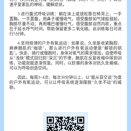
速平复紊乱的神经，缓解症状。
3.进行腹式呼吸训练：躺在床上或放松靠在椅背上，一手
置胸，一手置腹。用鼻子缓慢吸气，感受腹部如气球般鼓起，
胸部尽量不动；再用嘴巴缓慢吐气，感受腹部自然内收，重点
在于延长呼气时间，帮助保留更多二氧化碳。此训练每日可进
行5分钟。
4.坚持规律的户外有氧运动：如果说，久坐是收紧胸腔、
麻痹膈肌的“枷锁”，那么进行户外有氧运动便是“解锁的钥
匙”。快走、骑行或慢跑时，身体对氧气的需求增加，迫使呼吸
从“浅快”模式回归到“深沉”的节律，膈肌在反复收缩中得到训
练，功能就能逐渐恢复。同时，以舒展的身体对抗久坐蜷缩，
可以为呼吸创造空间。
因此，每周3~4次、每次30分钟以上、以“能从容交谈”为度
的户外有氧运动，可以让呼吸系统逐渐摆脱“久坐不动”的威
胁。