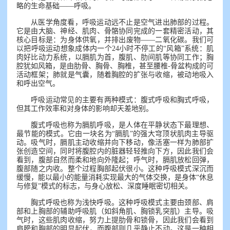
略的生命基础——呼吸。
从医学角度看，呼吸运动远不止是空气进出肺部的过程。
它是由大脑、神经、肌肉、骨骼协同完成的一套精密活动，其
核心目标是：为身体供氧，并排出废物——二氧化碳。我们可
以把呼吸运动想象成体内一个24小时不停工的“风箱”系统：肌
肉好比动力系统，以膈肌为首，腹肌、肋间肌等协同工作；胸
腔犹如风箱，是由肋骨、胸骨、胸椎，甚至腰椎-骨盆构成的可
活动框架；肺就是气囊，随着胸腔的扩张与收缩，被动地吸入
和呼出空气。
呼吸运动常见的主要有两种模式：腹式呼吸和胸式呼吸，
但其工作效率和对身体的影响却天差地别。
腹式呼吸也称为膈肌呼吸，是人体在平静状态下最理想、
最节能的模式。它由一块名为“膈肌”的强大穹顶状肌肉主导驱
动。吸气时，膈肌主动收缩并向下移动，像活塞一样为肺部扩
张创造空间，同时将腹腔内的脏器轻轻推向下方，因此我们会
看到，腹部自然而柔和地向外隆起；呼气时，膈肌放松回弹，
腹部随之内收。整个过程胸部起伏很小。这种呼吸模式深沉而
缓慢，能以最小的能量消耗实现最大的气体交换，是身体“休息
与修复”模式的标志，与身心放松、深度睡眠密切相关。
胸式呼吸也称为浅快呼吸。这种呼吸模式主要由颈部、肩
部和上胸部的辅助呼吸肌（如斜角肌、胸锁乳突肌）主导。吸
气时，这些肌肉收缩，努力上提肋骨和锁骨，因此我们会看到
肩膀和胸部的明显起伏，而腹部则几乎静止不动。这是一种相