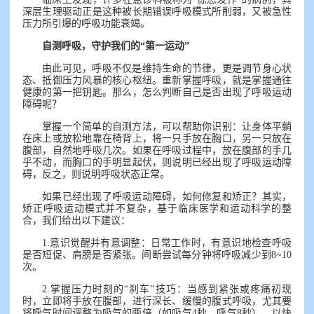
深层生理驱动正是这种被长期错误呼吸模式所削弱，又被急性
压力所引爆的呼吸功能衰竭。
自测呼吸，守护我们的“第一运动”
由此可见，呼吸不仅是维持生命的节律，更是调节身心状
态、抵御压力风暴的核心枢纽。重新掌握呼吸，就是掌握通往
健康的第一把钥匙。那么，怎么判断自己是否出现了呼吸运动
障碍呢？
掌握一个简单的自测方法，可以帮助你识别：让身体平躺
在床上或放松地靠在椅背上，将一只手放在胸口，另一只放在
腹部，自然地呼吸几次。如果在呼吸过程中，放在腹部的手几
乎不动，而胸口的手明显起伏，则说明已经出现了呼吸运动障
碍，反之，则说明呼吸状态正常。
如果已经出现了呼吸运动障碍，如何修复和矫正？其实，
矫正呼吸运动模式并不复杂，基于临床医学和运动科学的整
合，我们给出以下建议：
1.意识觉醒并有意调整：日常工作时，有意识地检查呼吸
是否短促、肩膀是否紧张。间断尝试每分钟将呼吸减少到8~10
次。
2.掌握压力时刻的“刹车”技巧：当感到紧张或疼痛初现
时，立即将手放在腹部，进行深长、缓慢的腹式呼吸，尤其要
将呼气时间调整为吸气的两倍（如吸气4秒、呼气8秒），以快