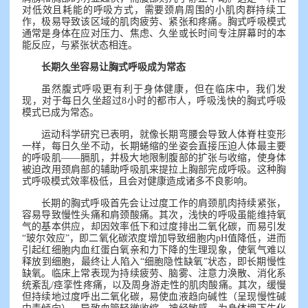
对低效且耗能的呼吸方式，需要颈肩周围的小肌肉群持续工
作，极易导致该区域的肌肉疲劳、紧张和疼痛。胸式呼吸模式
通常是身体在应对压力、焦虑、久坐或长时间专注屏幕时的本
能反应，与紧张状态相连。
长期久坐容易让胸式呼吸成为常态
虽然腹式呼吸更有利于身体健康，但在临床中，我们发
现，对于每日久坐超过8小时的都市人，呼吸浅快的胸式呼吸
模式已成为常态。
运动科学研究已表明，就像长期弯腰会导致人体脊柱变形
一样，每日久坐不动，长期蜷缩的坐姿会直接压迫人体最主要
的呼吸肌——膈肌，并极大地限制腹部的扩张与收缩，使身体
被迫改用颈肩部的辅助呼吸肌来提拉上胸部完成呼吸。这种胸
式呼吸模式效率极低，且会对健康造成诸多不良影响。
长期的胸式呼吸首先会让过度工作的肩颈肌肉持续紧张，
容易导致慢性头痛和肩颈酸痛。其次，浅快的呼吸虽能维持氧
气的基本供应，却因效率低下和过度排出二氧化碳，而易引发
“玻尔效应”，即二氧化碳浓度增加导致细胞内pH值降低，进而
引起红细胞内血红蛋白氧亲和力下降的生理现象，使氧气难以
释放到细胞，最终让人陷入“细胞隐性缺氧”状态，即长期慢性
缺氧。临床上常表现为持续疲劳、脑雾、注意力涣散、消化系
统紊乱/痉挛性疼痛，以及周身游走性的肌肉酸痛。其次，缓慢
但持续地过度呼出二氧化碳，易使血液趋向碱性（呈现慢性碱