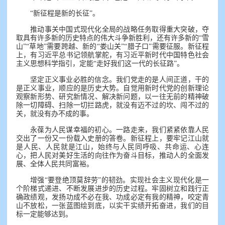
“新征程是新的长征”。
推动事关中国式现代化全局的战略任务取得重大突破，夺
取具有许多新的历史特点的伟大斗争新胜利，还有许多新的“雪
山”“草地”需要跨越、新的“娄山关”“腊子口”需要征服。新征程
上，有习近平总书记领航掌舵，有习近平新时代中国特色社会
主义思想科学指引，定能“走好我们这一代的长征路”。
坚定正义事业必胜的信念。我们党走的是人间正道，干的
是正义事业，顺应的是历史大势。自觉用新时代党的创新理论
观察新形势、研究新情况、解决新问题，以一往无前的精神破
除一切障碍、扫除一切拦路虎，就没有迈不过的坎、闯不过的
关，就没有办不成的事。
永葆为人民谋幸福的初心。一路走来，我们紧紧依靠人民
交出了一份又一份载入史册的答卷。新征程上，要牢记江山就
是人民、人民就是江山，始终与人民同呼吸、共命运、心连
心，把人民对美好生活的向往作为奋斗目标，推动人的全面发
展、全体人民共同富裕。
增强“要登绝顶莫辞劳”的韧劲。实现社会主义现代化是一
个阶梯式递进、不断发展进步的历史过程。牢固树立和践行正
确政绩观，发扬功成不必在我、功成必定有我的精神，咬定青
山不放松，一张蓝图绘到底，以实干实绩开拓奋进，我们的目
标一定能够达到。