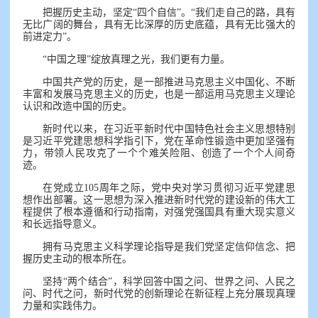
把握历史主动，坚定“四个自信”。“我们走自己的路，具有
无比广阔的舞台，具有无比深厚的历史底蕴，具有无比强大的
前进定力”。
“中国之理”绽放真理之光，我们更有力量。
中国共产党的历史，是一部推进马克思主义中国化、不断
丰富和发展马克思主义的历史，也是一部运用马克思主义理论
认识和改造中国的历史。
新时代以来，在习近平新时代中国特色社会主义思想特别
是习近平党建思想科学指引下，党在革命性锻造中更加坚强有
力，带领人民攻克了一个个难关险阻、创造了一个个人间奇
迹。
在党成立105周年之际，党中央对学习贯彻习近平党建思
想作出部署。这一思想为深入推进新时代党的建设新的伟大工
程提供了根本遵循和行动指南，对强党强国具有重大现实意义
和长远指导意义。
拥有马克思主义科学理论指导是我们党坚定信仰信念、把
握历史主动的根本所在。
坚持“两个结合”，科学回答中国之问、世界之问、人民之
问、时代之问，新时代党的创新理论在新征程上充分展现真理
力量和实践伟力。