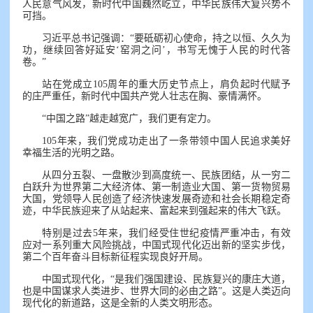
人民意气风发，新时代中国巍然屹立，中华民族伟大复兴势不
可挡。
习近平总书记强调：“要砥砺初心使命，持之以恒、久久为
功，继续回答好延安‘窑洞之问’，书写无愧于人民的时代答
卷。”
站在党成立105周年的重大历史节点上，肩负起时代赋予
的庄严重任，新时代中国共产党人壮志在胸、豪情满怀。
“中国之路”越走越宽广，我们更有定力。
105年来，我们党成功走出了一条带领中国人民追求美好
幸福生活的光明之路。
从四分五裂、一盘散沙到高度统一、民族团结，从一穷二
白跃升为世界第二大经济体、第一制造业大国、第一货物贸易
大国，党领导人民创造了经济快速发展奇迹和社会长期稳定奇
迹，中华民族迎来了从站起来、富起来到强起来的伟大飞跃。
特别是过去5年来，我们经受住世纪疫情严重冲击，有效
应对一系列重大风险挑战，中国式现代化迈出新的坚实步伐，
第二个百年奋斗目标新征程实现良好开局。
中国式现代化，“是我们强国建设、民族复兴的康庄大道，
也是中国谋求人类进步、世界大同的必由之路”。这是人类迈向
现代化的新道路，这是全新的人类文明形态。