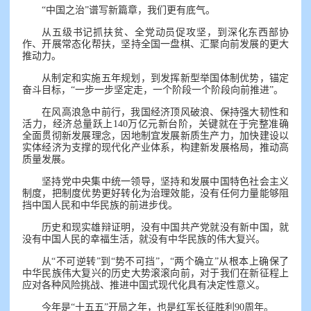
“中国之治”谱写新篇章，我们更有底气。
从五级书记抓扶贫、全党动员促攻坚，到深化东西部协
作、开展常态化帮扶，坚持全国一盘棋、汇聚向前发展的更大
推动力。
从制定和实施五年规划，到发挥新型举国体制优势，锚定
奋斗目标，“一步一步坚定走，一个阶段一个阶段向前推进”。
在风高浪急中前行，我国经济顶风破浪、保持强大韧性和
活力，经济总量跃上140万亿元新台阶，关键就在于完整准确
全面贯彻新发展理念，因地制宜发展新质生产力，加快建设以
实体经济为支撑的现代化产业体系，构建新发展格局，推动高
质量发展。
坚持党中央集中统一领导，坚持和发展中国特色社会主义
制度，把制度优势更好转化为治理效能，没有任何力量能够阻
挡中国人民和中华民族的前进步伐。
历史和现实雄辩证明，没有中国共产党就没有新中国，就
没有中国人民的幸福生活，就没有中华民族的伟大复兴。
从“不可逆转”到“势不可挡”，“两个确立”从根本上确保了
中华民族伟大复兴的历史大势滚滚向前，对于我们在新征程上
应对各种风险挑战、推进中国式现代化具有决定性意义。
今年是“十五五”开局之年，也是红军长征胜利90周年。